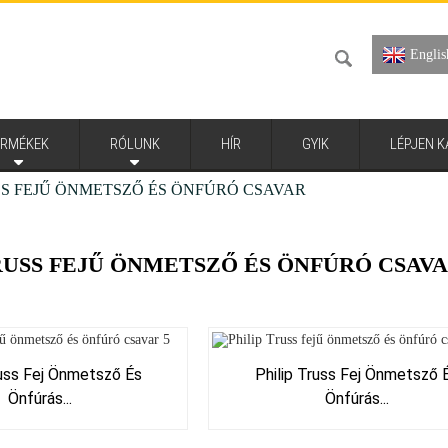
Englis
ERMÉKEK
RÓLUNK
HÍR
GYIK
LÉPJEN 
SS FEJŰ ÖNMETSZŐ ÉS ÖNFÚRÓ CSAVAR
RUSS FEJŰ ÖNMETSZŐ ÉS ÖNFÚRÓ CSAV
russ Fej Önmetsző És
Philip Truss Fej Önmetsző 
Önfúrás...
Önfúrás...