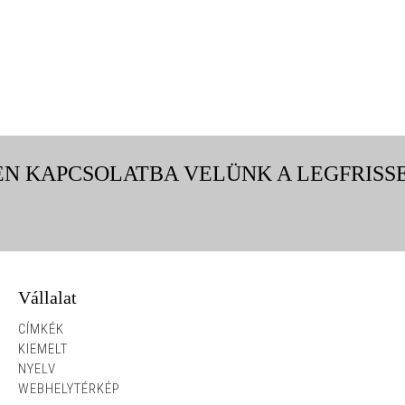
EN KAPCSOLATBA VELÜNK A LEGFRISS
Vállalat
ő teljes angol nyilvános szám a W...
CÍMKÉK
KIEMELT
s kötőelem-vásárlók és beszállítók! az
NYELV
ban alapított china fastener info a kína
WEBHELYTÉRKÉP
épszerűbb rögzítőanyag-hordozójaként