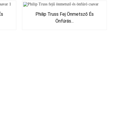
És
Philip Truss Fej Önmetsző És
Önfúrás...