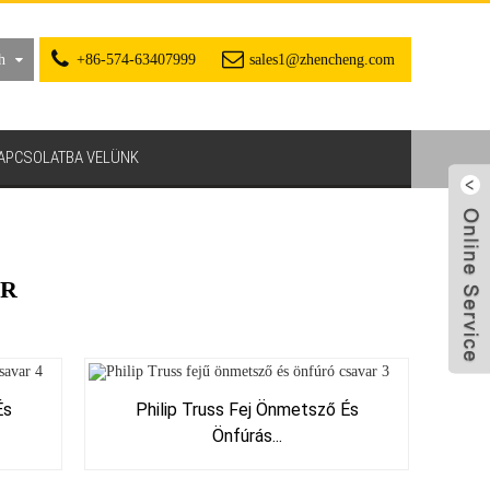
h
+86-574-63407999
sales1@zhencheng.com
KAPCSOLATBA VELÜNK
AR
És
Philip Truss Fej Önmetsző És
Önfúrás...