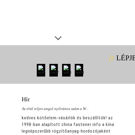
LÉPJ
Hír
Az első teljes angol nyilvános szám a W...
Az els
k! az
kedves kötőelem-vásárlók és beszállítók! az
kedve
a kína
1998-ban alapított china fastener info a kína
1998-
ként
legnépszerűbb rögzítőanyag-hordozójaként
legn