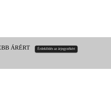
EBB ÁRÉRT
Érdeklődés az árjegyzékért