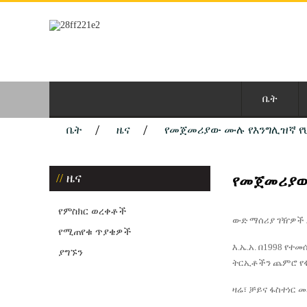
ቤት
ቤት
ዜና
የመጀመሪያው ሙሉ የእንግሊዝኛ የህ
ዜና
የመጀመሪያው
የምስክር ወረቀቶች
ውድ ማሰሪያ ገዥዎች 
የሚጠየቁ ጥያቄዎች
እ.ኤ.አ. በ1998 የ
ያግኙን
ትርኢቶችን ጨምሮ የፋ
ዛሬ፣ ቻይና ፋስተነር 