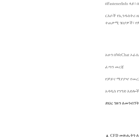
በFastenerInfo 
ርእሶች የኢንዱስትሪ ዜ
ተጠቃሚ ገበያዎች፣ የም
አሁን በWeChat ኦፊ
ፈጣን መረጃ
የቻይና ማያያዣ የመረጃ
አዳዲስ የንግድ እድሎች
ድህረ ገጽን ለመጎብኘት
▲ CFD መጽሔትን ለ