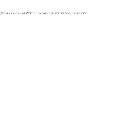
ን ዜናዎች፣ ፀረ-ዱምፕንግ፣ የአረብ ብረት ዋጋ፣ የአካባቢ ጥበቃ፣ የዋና