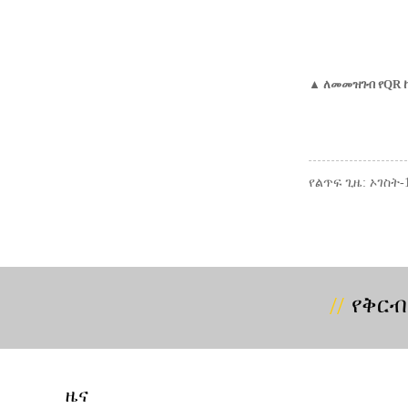
▲ ለመመዝገብ የQR 
የልጥፍ ጊዜ: ኦገስት-1
የቅርብ
ዜና