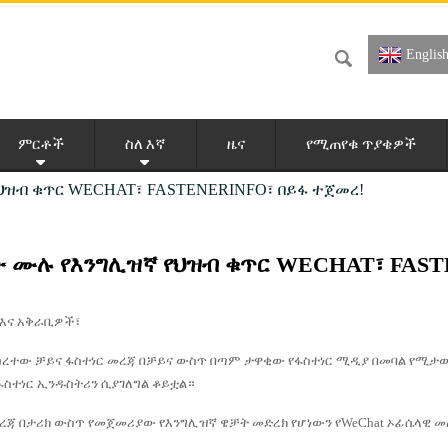
Englis
ምርቶች
ስለ እኛ
ዜና
የሚጠየቁ ጥያቄዎች
ዝብ ቁጥር WECHAT፣ FASTENERINFO፣ በይፋ ተጀመረ!
 ሙሉ የእንግሊዝኛ የህዝብ ቁጥር WECHAT፣ FAST
እና አቅራቢዎች፣
ተመሰረተው ቻይና ፋስተነር መረጃ በቻይና ውስጥ በጣም ታዋቂው የፋስተነር ሚዲያ በመባል የሚታወ
ስተነር ኢንዱስትሪን ሲያገለግል ቆይቷል።
መረጃ በታሪክ ውስጥ የመጀመሪያው የእንግሊዝኛ ዌቻት መድረክ የሆነውን የWeChat ኦፊሴላዊ መለያ 