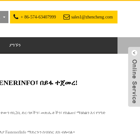
h
+ 86-574-63407999
sales1@zhencheng.com
ያግኙን
ENERINFO፣ በይፋ ተጀመረ!
ቀውን የቢ2ቢ ድረ-ገጾችን፣ መጽሔቶችን፣ የስልጠና ማዕከልን እና የንግድ
FastenerInfo ማድረጉን ስናበስር ደስ ብሎናል።