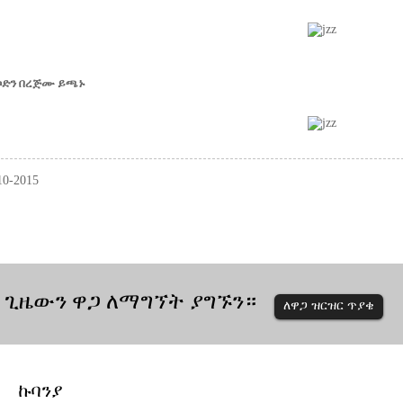
ኮድን በረጅሙ ይጫኑ
0-2015
 ጊዜውን ዋጋ ለማግኘት ያግኙን።
ለዋጋ ዝርዝር ጥያቄ
ኩባንያ