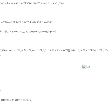
ዣ አቅራቢዎችን ለማግኘት ዓለም አቀፍ ገዢዎች ያግዙ
ን ለማስፋት ቻይናን በፍጥነት ላኪዎችን መርዳት
ያት በቅርቡ ይመጣሉ… አስቀድመን እንመልከተው!
በቅርቡ በቻይና ውስጥ በሺዎች የሚቆጠሩ ማያያዣዎችን እና ተዛማጅ አቅራቢዎችን የሚሸፍን ሚኒ 
።
-
ፉ
 (በኩባንያው ስም / መደበኛ)