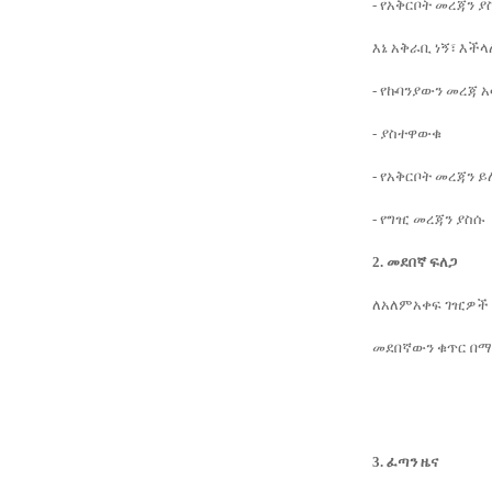
- የአቅርቦት መረጃን ያ
እኔ አቅራቢ ነኝ፣ እችላ
- የኩባንያውን መረጃ 
- ያስተዋውቁ
- የአቅርቦት መረጃን 
- የግዢ መረጃን ያስሱ
2. መደበኛ ፍለጋ
ለአለምአቀፍ ገዢዎች ምቾ
መደበኛውን ቁጥር በማስ
3. ፈጣን ዜና