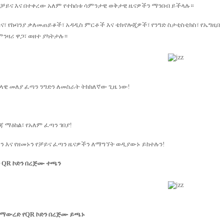
ላይ፣ በቻይና እና በተቀረው አለም የተከሰቱ ሳምንታዊ ወቅታዊ ዜናዎችን ማንበብ ይችላሉ።
ና፣ የኩባንያ ቃለመጠይቆች፣ አዳዲስ ምርቶች እና ቴክኖሎጂዎች፣ የንግድ ስታቲስቲክስ፣ የኤግዚቢሽ
ንዛሪ ዋጋ፣ ወዘተ ያካትታሉ።
ሴላዊ መለያ ፈጣን ንግድን ለመስራት ትክክለኛው ጊዜ ነው!
 ማዕከል፣ የአለም ፈጣን ገበያ!
ን እና የዘመኑን የቻይና ፈጣን ዜናዎችን ለማግኘት ወዲያውኑ ይከተሉን!
 QR ኮድን በረጅሙ ተጫን
ማውረድ የQR ኮድን በረጅሙ ይጫኑ