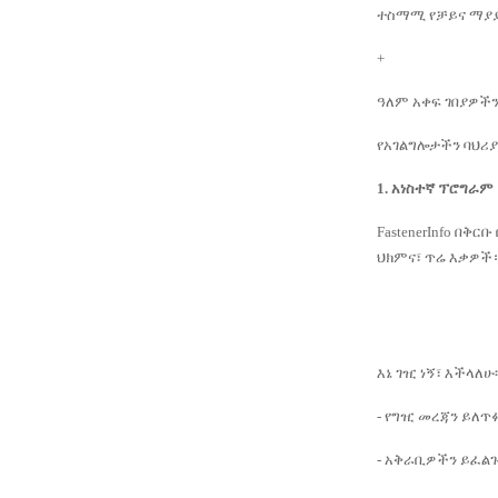
ተስማሚ የቻይና ማያያ
+
ዓለም አቀፍ ገበያዎች
የአገልግሎታችን ባህሪ
1. አነስተኛ ፕሮግራም
FastenerInfo 
ህክምና፣ ጥሬ እቃዎች
እኔ ገዢ ነኝ፣ እችላለሁ፡
- የግዢ መረጃን ይለጥ
- አቅራቢዎችን ይፈልጉ