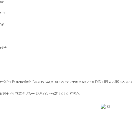
ስሱ
ለሁ፡-
አሳይ
ይለጥፉ
ት፣ FastenerInfo "መደበኛ ፍለጋ" ባህሪን ያስተዋውቃል። እንደ DIN፣ IFI እና JIS ያሉ 
ገባት ተዛማጅነት ያለው የአቅራቢ መረጃ ዝርዝር ያገኛሉ.