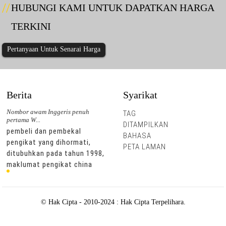
HUBUNGI KAMI UNTUK DAPATKAN HARGA
TERKINI
Pertanyaan Untuk Senarai Harga
Berita
Syarikat
Nombor awam Inggeris penuh
Nombor awam Inggeris penuh
TAG
pertama W...
pertama W...
DITAMPILKAN
pembeli dan pembekal
pembeli dan pembekal
BAHASA
pengikat yang dihormati,
pengikat yang dihormati,
PETA LAMAN
,
ditubuhkan pada tahun 1998,
ditubuhkan pada tahun 1998,
maklumat pengikat china
maklumat pengikat china
telah berkhidmat dalam
telah berkhidmat dalam
industri pengikat yang
industri pengikat yang
dikenali sebagai media
dikenali sebagai media
© Hak Cipta - 2010-2024 : Hak Cipta Terpelihara.
pengikat paling popular di
pengikat paling popular di
china, termasuk laman web
china, termasuk laman web