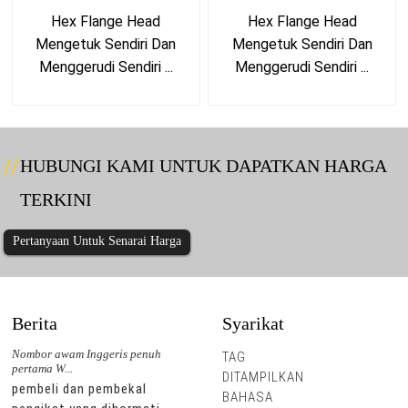
Hex Flange Head
Hex Flange Head
Mengetuk Sendiri Dan
Mengetuk Sendiri Dan
Menggerudi Sendiri ...
Menggerudi Sendiri ...
HUBUNGI KAMI UNTUK DAPATKAN HARGA
TERKINI
Pertanyaan Untuk Senarai Harga
Berita
Syarikat
Nombor awam Inggeris penuh
Nombor awam Inggeris penuh
TAG
pertama W...
pertama W...
DITAMPILKAN
pembeli dan pembekal
pembeli dan pembekal
BAHASA