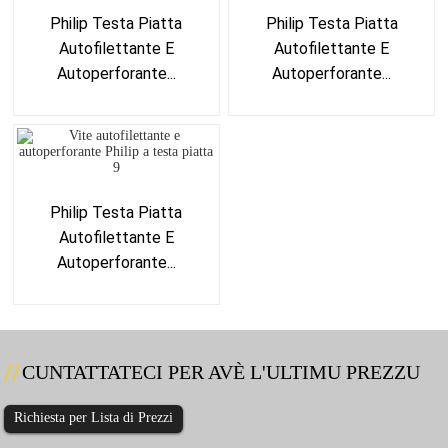
Philip Testa Piatta
Philip Testa Piatta
Autofilettante E
Autofilettante E
Autoperforante...
Autoperforante...
Philip Testa Piatta
Autofilettante E
Autoperforante...
CUNTATTATECI PER AVÈ L'ULTIMU PREZZU
Richiesta per Lista di Prezzi