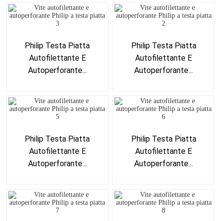
Philip Testa Piatta
Philip Testa Piatta
Autofilettante E
Autofilettante E
Autoperforante...
Autoperforante...
Philip Testa Piatta
Philip Testa Piatta
Autofilettante E
Autofilettante E
Autoperforante...
Autoperforante...