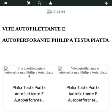
VITE AUTOFILETTANTE E
AUTOPERFORANTE PHILIP A TESTA PIATTA
Philip Testa Piatta
Philip Testa Piatta
Autofilettante E
Autofilettante E
Autoperforante...
Autoperforante...