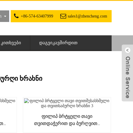
h
+86-574-63407999
sales1@zhencheng.com
 ᲙᲘᲗᲮᲕᲔᲑᲘ
ᲓᲐᲒᲕᲘᲙᲐᲕᲨᲘᲠᲓᲘᲗ
ᲑᲣᲠᲦᲘ ᲮᲠᲐᲮᲜᲘ
Ფილიპ Ბრტყელი Თავი
...
Თვითდაჭერით Და Ბურღვით...