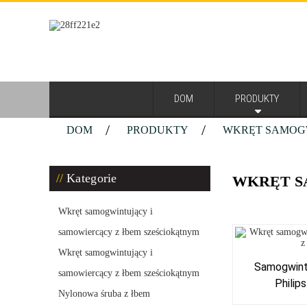
DOM
PRODUKTY
DOM
PRODUKTY
WKRĘT SAMOGW
Kategorie
WKRĘT S
Wkręt samogwintujący i
samowiercący z łbem sześciokątnym
Wkręt samogwintujący i
Samogwint
samowiercący z łbem sześciokątnym
Philip
Nylonowa śruba z łbem