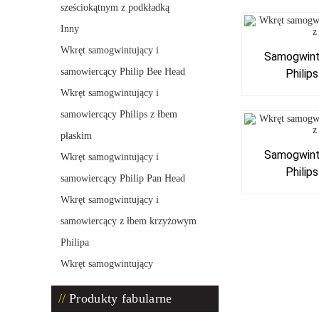
sześciokątnym z podkładką
Inny
Wkręt samogwintujący i
Samogwint
samowiercący Philip Bee Head
Philip
Wkręt samogwintujący i
samowiercący Philips z łbem
płaskim
Samogwint
Wkręt samogwintujący i
Philip
samowiercący Philip Pan Head
Wkręt samogwintujący i
samowiercący z łbem krzyżowym
Philipa
Wkręt samogwintujący
Produkty fabularne