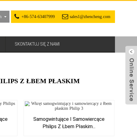
h
+86-574-63407999
sales1@zhencheng.com
SKONTAKTUJ SIĘ Z NAMI
LIPS Z ŁBEM PŁASKIM
cące
Samogwintujące I Samowiercące
Philips Z Łbem Płaskim...