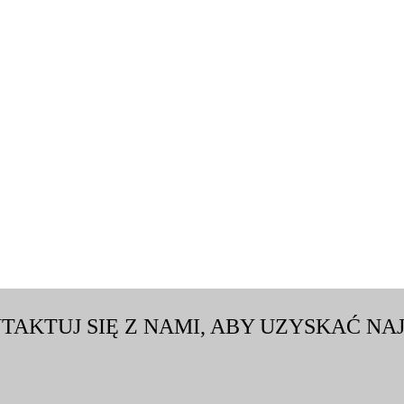
TAKTUJ SIĘ Z NAMI, ABY UZYSKAĆ N