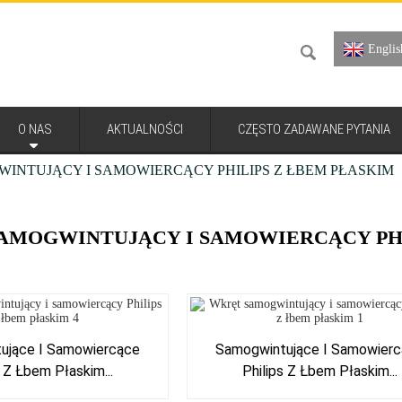
Englis
O NAS
AKTUALNOŚCI
CZĘSTO ZADAWANE PYTANIA
INTUJĄCY I SAMOWIERCĄCY PHILIPS Z ŁBEM PŁASKIM
AMOGWINTUJĄCY I SAMOWIERCĄCY PHI
ujące I Samowiercące
Samogwintujące I Samowier
s Z Łbem Płaskim...
Philips Z Łbem Płaskim...