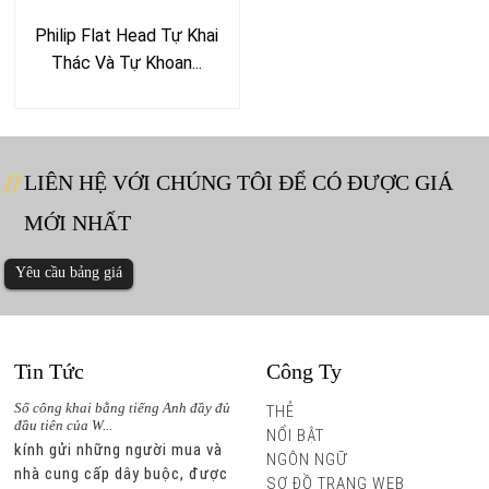
Philip Flat Head Tự Khai
Thác Và Tự Khoan...
LIÊN HỆ VỚI CHÚNG TÔI ĐỂ CÓ ĐƯỢC GIÁ
MỚI NHẤT
Yêu cầu bảng giá
Tin Tức
Công Ty
đủ
Số công khai bằng tiếng Anh đầy đủ
Số công khai bằng tiếng Anh đầy đủ
THẺ
đầu tiên của W...
đầu tiên của W...
NỔI BẬT
à
kính gửi những người mua và
kính gửi những người mua và
NGÔN NGỮ
c
nhà cung cấp dây buộc, được
nhà cung cấp dây buộc, được
SƠ ĐỒ TRANG WEB