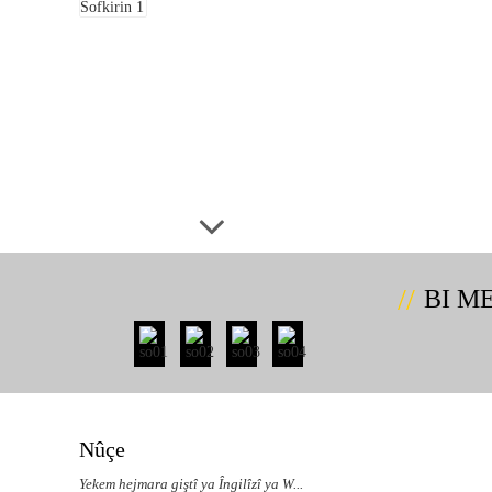
BI M
Nûçe
Yekem hejmara giştî ya Îngilîzî ya W...
Yekem 