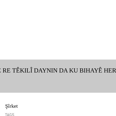
E RE TÊKILÎ DAYNIN DA KU BIHAYÊ HER
Şîrket
hejmara giştî ya Îngilîzî ya W...
TAGS