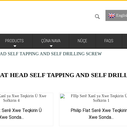
Englis
PRODUCTS
ÇÛNA NAVA
NÛÇE
FAQS
EAD SELF TAPPING AND SELF DRILLING SCREW
LAT HEAD SELF TAPPING AND SELF DRI
at Serê Xwe Teqkirin Û
Philip Flat Serê Xwe Teqkiri
Xwe Sonda...
Xwe Sonda...