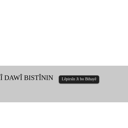
Î DAWÎ BISTÎNIN
Lêpirsîn Ji bo Bihayê