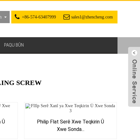
h
+86-574-63407999
sales1@zhencheng.com
PAQIJ BÛN
LLING SCREW
n Û
Philip Flat Serê Xwe Teqkirin Û
Xwe Sonda...